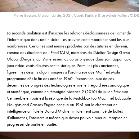
Pierre Besson, Maison du dé, 2021, Court. l’artiste & Le Miroir Poitiers © DR
La seconde ambition est d’inscrire les relations décloisonnées de l’art et de
l’informatique dans une histoire. Les œuvres contemporaines sont les plus
nombreuses. Certaines sont mêmes produites par des artistes en devenir,
comme des étudiants de l’Esad TALM, membres de l’Atelier Design Game
Global d’Angers, qui s’intéressent au corps physique dans son rapport aux
jeux vidéo. Mais d’autres sont historiques. Parmi les plus anciennes,
figurent les dessins algorithmiques à l’ordinateur que Manfred Mohr
programme dès la fin des années 1960. L’exposition joue de ces
décennies de progrès des technologies et met en regard ères analogique
et numérique, comme en témoigne Menace 2 (2010) de Julien Prévieux.
Ce meuble en bois est la réplique de la Matchbox (ou Machine) Educable
Noughts and Crosses Engine conçue en 1961 par le chercheur en
intelligence artificielle Donald Michie. Initialement constitué de boîtes
d’allumettes, l’ordinateur mécanique devait pouvoir jouer au morpion et
progresser de partie en partie.