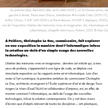
Au premier plan, Bernard Calet, Archi-data (2021), sur la cimaise jaune, de
gauche à droite, Pierre Jean Giloux, Metabolism # Invisible Cities (2015-17),
Arthur Chiron, 5 607 249 (2021), et Pierre Besson, SNOIP-3 (diptyque, 2020),
vue de l’exposition l’Atelier des mémoires vives et imaginaires. Art, informatique et
cybernétique, chapelle Saint-Louis, Poitiers, 2021 © Alex Oz
À Poitiers, Christophe Le Gac, commissaire, fait explorer
en une exposition la manière dont l’informatique infuse
la création au-delà d’un simple usage des nouvelles
technologies.
L’Atelier des mémoires vives et imaginaires : derrière cet intitulé qui, à mes
yeux de profane, s’apparentait à une ligne de code, se déploie une
stimulante exposition sur les rapports entre art et informatique. Loin d’en
rester à l’art numérique, la première ambition du commissaire Christophe
Le Gac, architecte, enseignant à l’École supérieure d’art et de design Tours
Angers Le Mans (Esad TALM) et collaborateur d’artpress, est, en effet, de
montrer comment l’informatique, au-delà de l’usage des nouvelles
technologies, infuse la création contemporaine. On y voit donc moins
d’écrans que d’objets relevant de toutes les disciplines – arts plastiques,