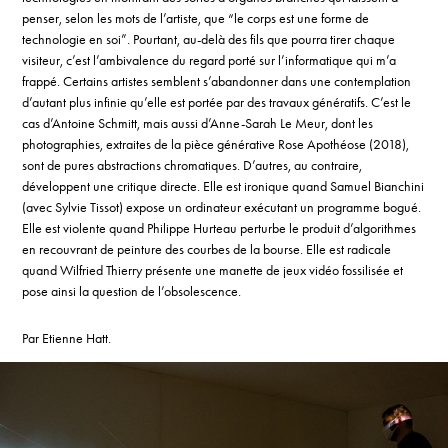
penser, selon les mots de l’artiste, que “le corps est une forme de
technologie en soi”. Pourtant, au-delà des fils que pourra tirer chaque
visiteur, c’est l’ambivalence du regard porté sur l’informatique qui m’a
frappé. Certains artistes semblent s’abandonner dans une contemplation
d’autant plus infinie qu’elle est portée par des travaux génératifs. C’est le
cas d’Antoine Schmitt, mais aussi d’Anne-Sarah Le Meur, dont les
photographies, extraites de la pièce générative Rose Apothéose (2018),
sont de pures abstractions chromatiques. D’autres, au contraire,
développent une critique directe. Elle est ironique quand Samuel Bianchini
(avec Sylvie Tissot) expose un ordinateur exécutant un programme bogué.
Elle est violente quand Philippe Hurteau perturbe le produit d’algorithmes
en recouvrant de peinture des courbes de la bourse. Elle est radicale
quand Wilfried Thierry présente une manette de jeux vidéo fossilisée et
pose ainsi la question de l’obsolescence.
Par Etienne Hatt.