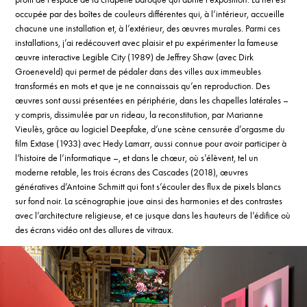
occupée par des boîtes de couleurs différentes qui, à l’intérieur, accueille
chacune une installation et, à l’extérieur, des œuvres murales. Parmi ces
installations, j’ai redécouvert avec plaisir et pu expérimenter la fameuse
œuvre interactive Legible City (1989) de Jeffrey Shaw (avec Dirk
Groeneveld) qui permet de pédaler dans des villes aux immeubles
transformés en mots et que je ne connaissais qu’en reproduction. Des
œuvres sont aussi présentées en périphérie, dans les chapelles latérales –
y compris, dissimulée par un rideau, la reconstitution, par Marianne
Vieulès, grâce au logiciel Deepfake, d’une scène censurée d’orgasme du
film Extase (1933) avec Hedy Lamarr, aussi connue pour avoir participer à
l’histoire de l’informatique –, et dans le chœur, où s’élèvent, tel un
moderne retable, les trois écrans des Cascades (2018), œuvres
génératives d’Antoine Schmitt qui font s’écouler des flux de pixels blancs
sur fond noir. La scénographie joue ainsi des harmonies et des contrastes
avec l’architecture religieuse, et ce jusque dans les hauteurs de l’édifice où
des écrans vidéo ont des allures de vitraux.