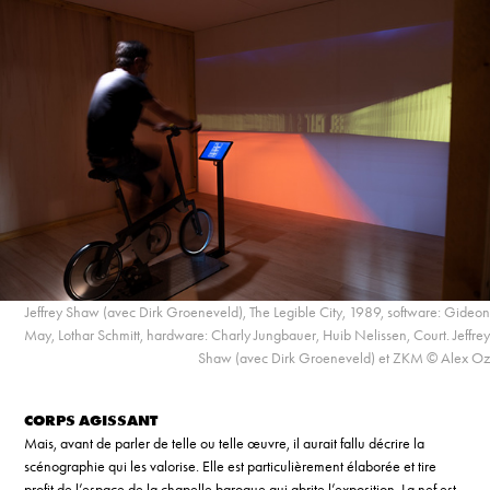
Jeffrey Shaw (avec Dirk Groeneveld), The Legible City, 1989, software: Gideon
May, Lothar Schmitt, hardware: Charly Jungbauer, Huib Nelissen, Court. Jeffrey
Shaw (avec Dirk Groeneveld) et ZKM © Alex Oz
CORPS AGISSANT
Mais, avant de parler de telle ou telle œuvre, il aurait fallu décrire la
scénographie qui les valorise. Elle est particulièrement élaborée et tire
profit de l’espace de la chapelle baroque qui abrite l’exposition. La nef est