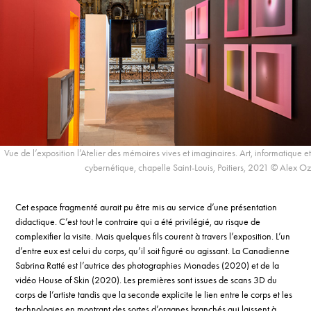
Vue de l’exposition l’Atelier des mémoires vives et imaginaires. Art, informatique et
cybernétique, chapelle Saint-Louis, Poitiers, 2021 © Alex Oz
Cet espace fragmenté aurait pu être mis au service d’une présentation
didactique. C’est tout le contraire qui a été privilégié, au risque de
complexifier la visite. Mais quelques fils courent à travers l’exposition. L’un
d’entre eux est celui du corps, qu’il soit figuré ou agissant. La Canadienne
Sabrina Ratté est l’autrice des photographies Monades (2020) et de la
vidéo House of Skin (2020). Les premières sont issues de scans 3D du
corps de l’artiste tandis que la seconde explicite le lien entre le corps et les
technologies en montrant des sortes d’organes branchés qui laissent à