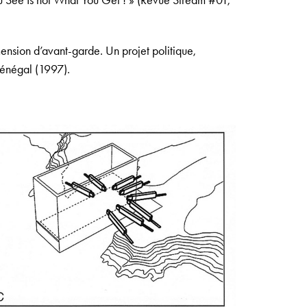
u See Is not What You Get ! » (Revue Stream #01,
sion d’avant-garde. Un projet politique,
Sénégal (1997).