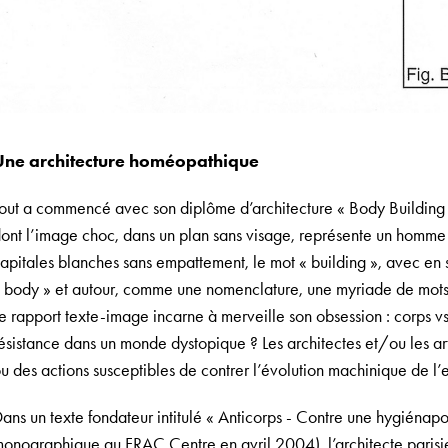
Une architecture homéopathique
out a commencé avec son diplôme d’architecture « Body Building »
ont l’image choc, dans un plan sans visage, représente un homme a
apitales blanches sans empattement, le mot « building », avec en so
 body » et autour, comme une nomenclature, une myriade de mots 
e rapport texte-image incarne à merveille son obsession : corps v
ésistance dans un monde dystopique ? Les architectes et/ou les art
u des actions susceptibles de contrer l’évolution machinique de l
ans un texte fondateur intitulé « Anticorps - Contre une hygiénapo
onographique au FRAC Centre en avril 2004), l’architecte parisie