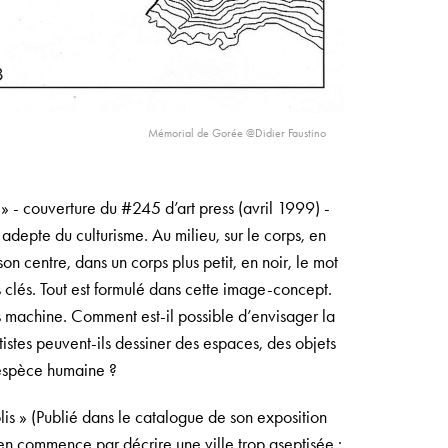
Mémorial de Gorée @Didier Faustino
 - couverture du #245 d’art press (avril 1999) -
depte du culturisme. Au milieu, sur le corps, en
n centre, dans un corps plus petit, en noir, le mot
clés. Tout est formulé dans cette image-concept.
s machine. Comment est-il possible d’envisager la
istes peuvent-ils dessiner des espaces, des objets
’espèce humaine ?
lis » (Publié dans le catalogue de son exposition
n commence par décrire une ville trop aseptisée :