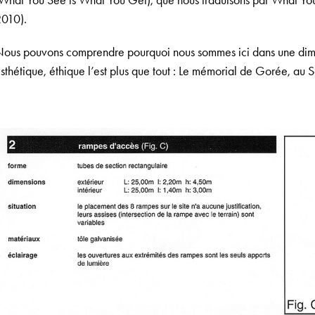
What You See is What You Get), que nous traduisons par What Yo
010).
ous pouvons comprendre pourquoi nous sommes ici dans une dimen
sthétique, éthique l’est plus que tout : Le mémorial de Gorée, au 