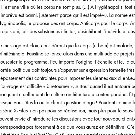
 Il est une ville où les corps ne sont plus. (…) A Hygiénapolis, tout e
’imprévu est banni, justement parce qu’il est imprévu. La norme est
ygiénapolis, je propose des anticorps. Anticorps pour le corps. An
rojets qui, tels des substances illicites, désinhibent l’individu et auss
e message est clair, considérant que le corps (urbain) est malade, 
nfinitésimale. Faustino se lance alors dans une multitude de projets
ousculer le programme. Peu importe l’origine, l’échelle et le, la ou 
ortée politique doit toujours s’appuyer sur expression formelle très
épassement des contraintes pour imposer les siennes aux client.e.
’ouvrage est difficile « à retourner », surtout quand il est entouré p
anquent cruellement de culture architecturale contemporaine. Et pu
orsque vous êtes la ou le client, question d’ego ! Pourtant comme le 
a série X-Files, non pas pour sa réalisation, mais plus pour le sous-ti
ouvent envie d’introduire les discussions avec tout nouveau clien
orrespondra pas forcément à ce que vous aurez en définitive. C’